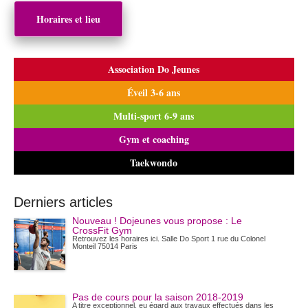
Horaires et lieu
Association Do Jeunes
Éveil 3-6 ans
Multi-sport 6-9 ans
Gym et coaching
Taekwondo
Derniers articles
Nouveau ! Dojeunes vous propose : Le
CrossFit Gym
Retrouvez les horaires ici. Salle Do Sport 1 rue du Colonel
Monteil 75014 Paris
Pas de cours pour la saison 2018-2019
A titre exceptionnel, eu égard aux travaux effectués dans les