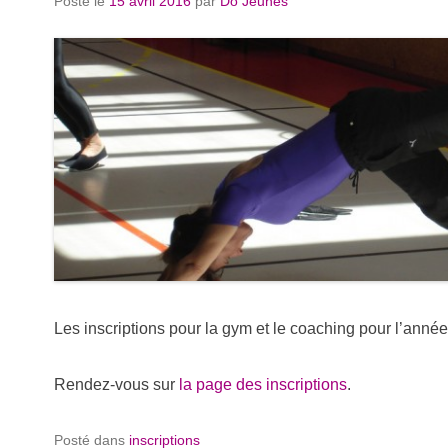
Posté le
15 avril 2016
par
Do Jeunes
Les inscriptions pour la gym et le coaching pour l’anné
Rendez-vous sur
la page des inscriptions
.
Posté dans
inscriptions