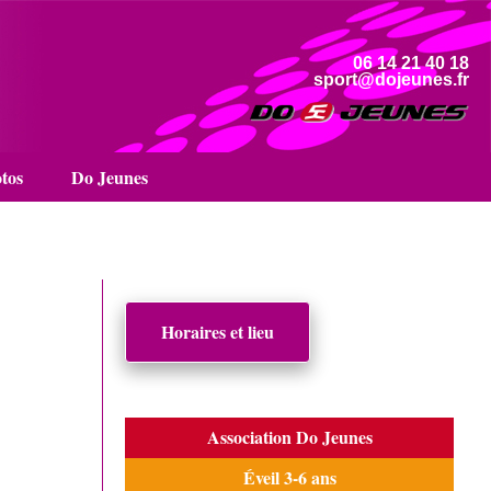
06 14 21 40 18
sport@dojeunes.fr
tos
Do Jeunes
Horaires et lieu
Association Do Jeunes
Éveil 3-6 ans